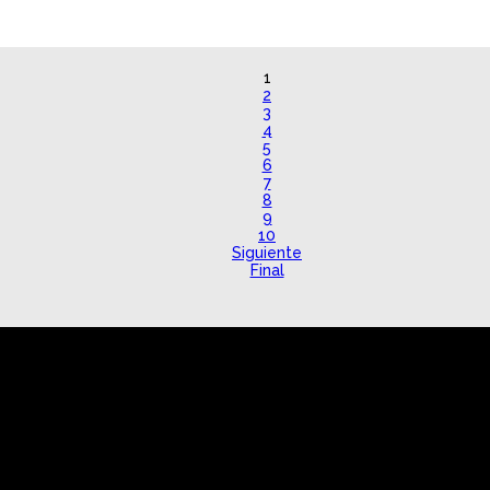
1
2
3
4
5
6
7
8
9
10
Siguiente
Final