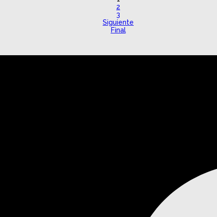
2
3
Siguiente
Final