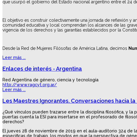
que usurpó el gobierno del Estado nacional argentino entre el 24 
El objetivo es construir colectivamente una jornada de reflexión y a
comunidad educativa y local comprendan los alcances de las graves
vigencia de los derechos y las garantías establecidos por la Consti
Desde la Red de Mujeres Filósofas de América Latina, decimos
Nun
Leer más ...
Enlaces de interés - Argentina
Red Argentina de género, ciencia y tecnología
http://www.ragcyt.org.ar/
Leer más ...
Les Maestres Ignorantes. Conversaciones hacia la a
¿Qué vínculos pueden trazarse entre la disciplina filosófica, 
puertas cuenta la ESI para insertarse en el profesorado de filo
derechos?
El jueves 28 de noviembre de 2019 en el aula-auditorio 324 de la 
específicas de trabajo, los modos en que la perspectiva de géne