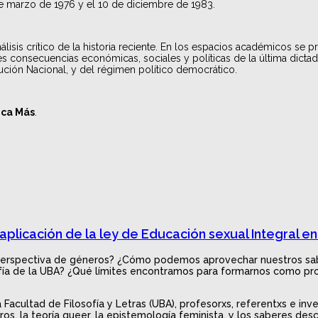
de marzo de 1976 y el 10 de diciembre de 1983.
nálisis crítico de la historia reciente. En los espacios académicos s
 consecuencias económicas, sociales y políticas de la última dictad
tución Nacional, y del régimen político democrático.
ca Más
.
plicación de la ley de Educación sexual Integral en
y la perspectiva de géneros? ¿Cómo podemos aprovechar nuestros s
sofía de la UBA? ¿Qué límites encontramos para formarnos como pro
Facultad de Filosofía y Letras (UBA), profesorxs, referentxs e inve
ros, la teoría queer, la epistemología feminista, y los saberes d