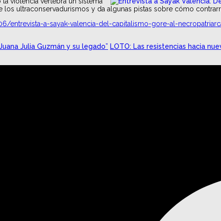
 la violencia vertebra un sistema
e los ultraconservadurismos y da algunas pistas sobre cómo contrarres
6/entrevista-a-sayak-valencia-del-capitalismo-gore-al-necropatriar
: Juana Julia Guzmán y su legado”
LOTO: Las resistencias hacia nu