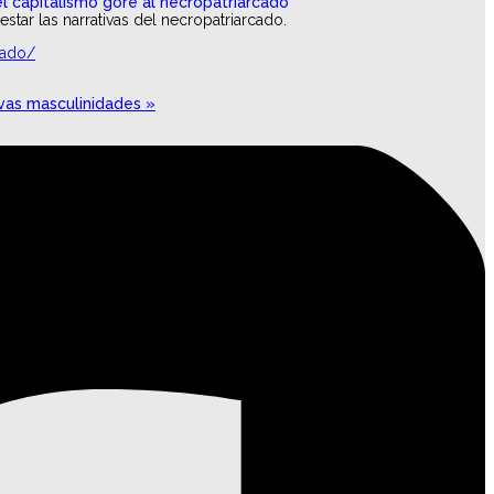
tar las narrativas del necropatriarcado.
cado/
evas masculinidades »