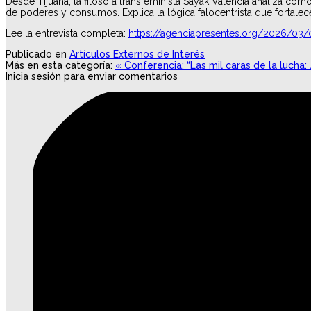
Desde Tijuana, la filósofa transfeminista Sayak Valencia analiza cómo
de poderes y consumos. Explica la lógica falocentrista que fortalec
Lee la entrevista completa:
https://agenciapresentes.org/2026/03/0
Publicado en
Artículos Externos de Interés
Más en esta categoría:
« Conferencia: “Las mil caras de la lucha
Inicia sesión para enviar comentarios