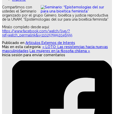
Compartimos con
ustedes el Seminario
organizado por el grupo Género, bioética y justicia reproductiva
de la UNAM, “Epistemologías del sur para una bioética feminista”
Míralo completo desde aquí:
https://www.facebook.com/watch/live/?
ref=watch_permalink&v=1102575992046555
Publicado en
Artículos Externos de Interés
Más en esta categoría:
« LOTO: Las resistencias hacia nuevas
masculinidades
Las mujeres en la filosofia chilena »
Inicia sesión para enviar comentarios