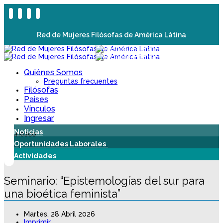
Red de Mujeres Filósofas de América Látina
Quiénes Somos
Preguntas frecuentes
Filósofas
Paises
Vínculos
Ingresar
Noticias
Oportunidades Laborales
Actividades
Seminario: “Epistemologías del sur para
una bioética feminista”
Martes, 28 Abril 2026
Imprimir