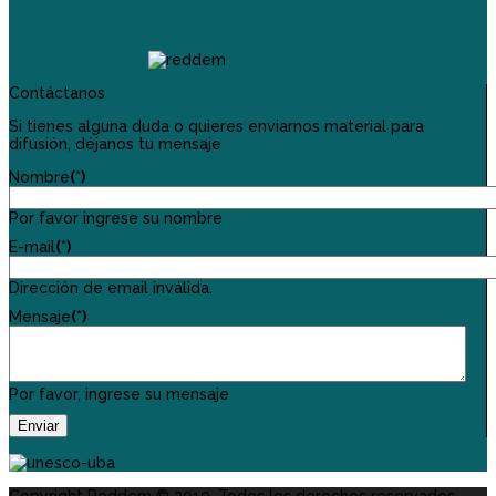
Contáctanos
Si tienes alguna duda o quieres enviarnos material para
difusión, déjanos tu mensaje
Nombre
(*)
Por favor ingrese su nombre
E-mail
(*)
Dirección de email inválida.
Mensaje
(*)
Por favor, ingrese su mensaje
Enviar
Copyright Reddem © 2019. Todos los derechos reservados.