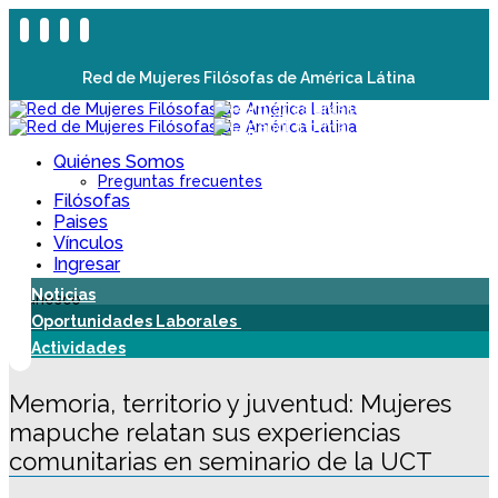
Red de Mujeres Filósofas de América Látina
Quiénes Somos
Preguntas frecuentes
Filósofas
Paises
Vínculos
Ingresar
Noticias
Oportunidades Laborales
Actividades
Memoria, territorio y juventud: Mujeres
mapuche relatan sus experiencias
comunitarias en seminario de la UCT