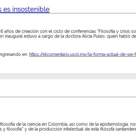
s es insostenible
 años de creación con el ciclo de conferencias “Filosofía y crisis soc
ación inaugural estuvo a cargo de la doctora Alicia Puleo, quien habló 
 ingresando en:
https://elcomentario.ucol.mx/la-forma-actual-de-ser-f
la filosofía de la ciencia en Colombia, así como de la epistemología, n
y filosofía” y de la producción intelectual de esta filósofa santander