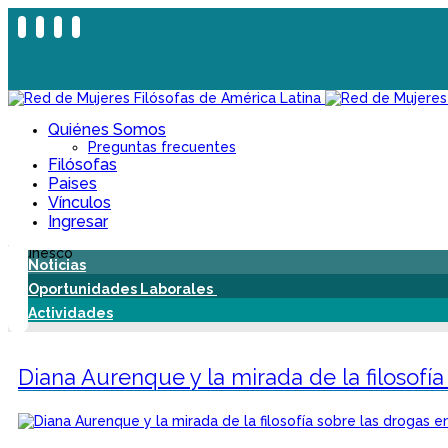
Quiénes Somos
Preguntas frecuentes
Filósofas
Paises
Vínculos
Ingresar
Noticias
Oportunidades Laborales
Actividades
Diana Aurenque y la mirada de la filosofía