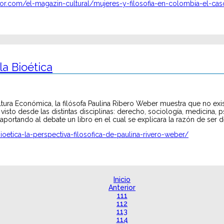
or.com/el-magazin-cultural/mujeres-y-filosofia-en-colombia-el-ca
la Bioética
ltura Económica, la filósofa Paulina Ribero Weber muestra que no exist
isto desde las distintas disciplinas: derecho, sociología, medicina, psi
aportando al debate un libro en el cual se explicara la razón de ser de
bioetica-la-perspectiva-filosofica-de-paulina-rivero-weber/
Inicio
Anterior
111
112
113
114