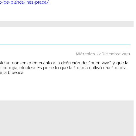
so-de-blanca-ines-prada/
Miércoles, 22 Diciembre 2021
e un consenso en cuanto a la definición del “buen vivir”, y que la
cología, etcétera. Es por ello que la filósofa cultivó una filosofía
 la bioética.