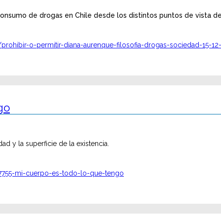
 consumo de drogas en Chile desde los distintos puntos de vista de
l/prohibir-o-permitir-diana-aurenque-filosofia-drogas-sociedad-15-12
go
ad y la superficie de la existencia.
87755-mi-cuerpo-es-todo-lo-que-tengo