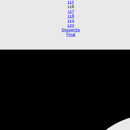
115
116
117
118
119
120
Siguiente
Final