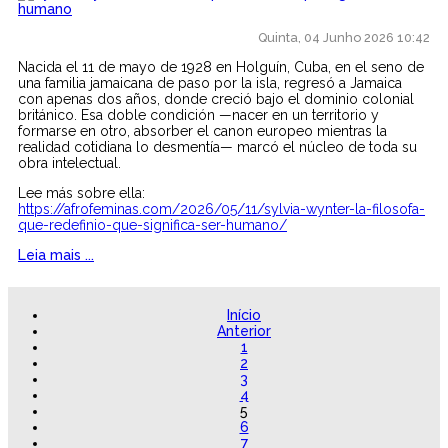
Quinta, 04 Junho 2026 10:42
Nacida el 11 de mayo de 1928 en Holguín, Cuba, en el seno de
una familia jamaicana de paso por la isla, regresó a Jamaica
con apenas dos años, donde creció bajo el dominio colonial
británico. Esa doble condición —nacer en un territorio y
formarse en otro, absorber el canon europeo mientras la
realidad cotidiana lo desmentía— marcó el núcleo de toda su
obra intelectual.
Lee más sobre ella:
https://afrofeminas.com/2026/05/11/sylvia-wynter-la-filosofa-
que-redefinio-que-significa-ser-humano/
Leia mais ...
Início
Anterior
1
2
3
4
5
6
7