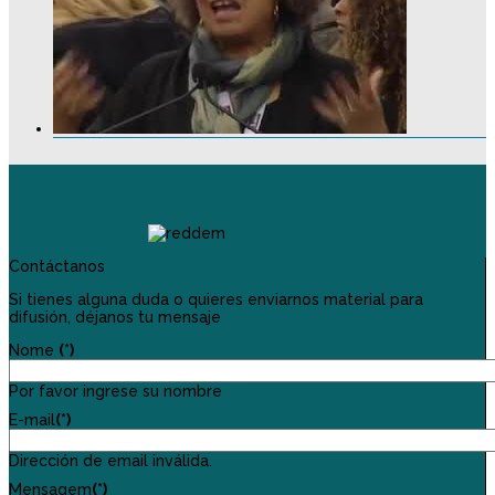
Contáctanos
Si tienes alguna duda o quieres enviarnos material para
difusión, déjanos tu mensaje
Nome
(*)
Por favor ingrese su nombre
E-mail
(*)
Dirección de email inválida.
Mensagem
(*)