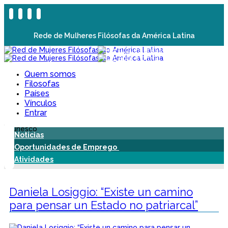
Rede de Mulheres Filósofas da América Latina
Quem somos
Filosofas
Países
Vínculos
Entrar
Noticias
Oportunidades de Emprego
Atividades
Daniela Losiggio: “Existe un camino
para pensar un Estado no patriarcal”