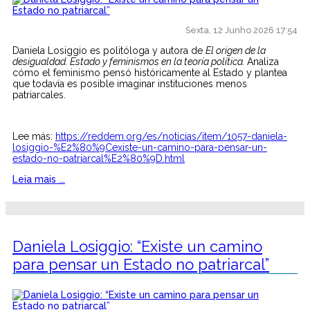
Sexta, 12 Junho 2026 17:54
Daniela Losiggio es politóloga y autora de
El origen de la
desigualdad. Estado y feminismos en la teoría política.
Analiza
cómo el feminismo pensó históricamente al Estado y plantea
que todavía es posible imaginar instituciones menos
patriarcales.
Lee más:
https://reddem.org/es/noticias/item/1057-daniela-
losiggio-%E2%80%9Cexiste-un-camino-para-pensar-un-
estado-no-patriarcal%E2%80%9D.html
Leia mais ...
Daniela Losiggio: “Existe un camino
para pensar un Estado no patriarcal”