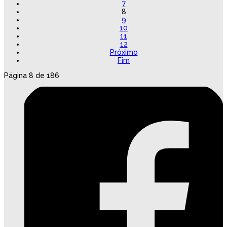
7
8
9
10
11
12
Próximo
Fim
Página 8 de 186