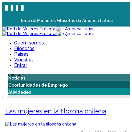
Rede de Mulheres Filósofas da América Latina
Quem somos
Filosofas
Países
Vínculos
Entrar
Noticias
Oportunidades de Emprego
Atividades
Las mujeres en la filosofia chilena