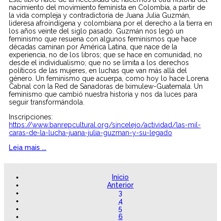
nacimiento del movimiento feminista en Colombia, a partir de
la vida compleja y contradictoria de Juana Julia Guzmán,
lideresa afroindígena y colombiana por el derecho a la tierra en
los años veinte del siglo pasado. Guzmán nos legó un
feminismo que resuena con algunos feminismos que hace
décadas caminan por América Latina, que nace de la
experiencia, no de los libros; que se hace en comunidad, no
desde el individualismo; que no se limita a los derechos
políticos de las mujeres, en luchas que van más allá del
género. Un feminismo que acuerpa, como hoy lo hace Lorena
Cabnal con la Red de Sanadoras de Iximulew-Guatemala. Un
feminismo que cambió nuestra historia y nos da luces para
seguir transformándola.
Inscripciones:
https://www.banrepcultural.org/sincelejo/actividad/las-mil-
caras-de-la-lucha-juana-julia-guzman-y-su-legado
Leia mais ...
Início
Anterior
3
4
5
6