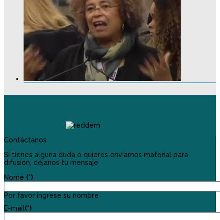
Contáctanos
Si tienes alguna duda o quieres enviarnos material para
difusión, déjanos tu mensaje
Nome
(*)
Por favor ingrese su nombre
E-mail
(*)