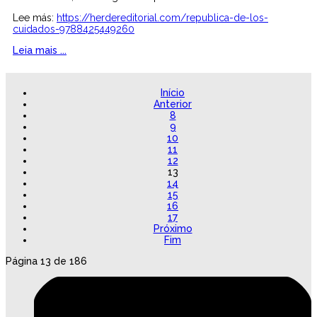
Lee más:
https://herdereditorial.com/republica-de-los-
cuidados-9788425449260
Leia mais ...
Início
Anterior
8
9
10
11
12
13
14
15
16
17
Próximo
Fim
Página 13 de 186