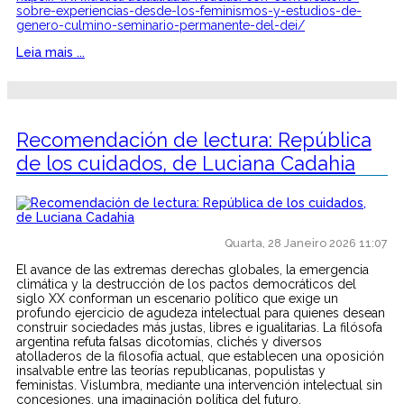
sobre-experiencias-desde-los-feminismos-y-estudios-de-
genero-culmino-seminario-permanente-del-dei/
Leia mais ...
Recomendación de lectura: República
de los cuidados, de Luciana Cadahia
Quarta, 28 Janeiro 2026 11:07
El avance de las extremas derechas globales, la emergencia
climática y la destrucción de los pactos democráticos del
siglo XX conforman un escenario político que exige un
profundo ejercicio de agudeza intelectual para quienes desean
construir sociedades más justas, libres e igualitarias. La filósofa
argentina refuta falsas dicotomías, clichés y diversos
atolladeros de la filosofía actual, que establecen una oposición
insalvable entre las teorías republicanas, populistas y
feministas. Vislumbra, mediante una intervención intelectual sin
concesiones, una imaginación política del futuro.