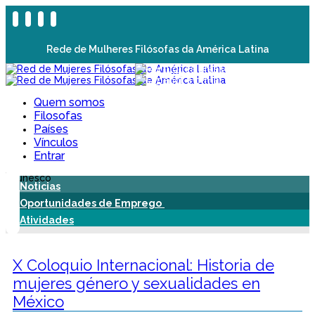
Rede de Mulheres Filósofas da América Latina
Quem somos
Filosofas
Países
Vínculos
Entrar
Noticias
Oportunidades de Emprego
Atividades
X Coloquio Internacional: Historia de
mujeres género y sexualidades en
México