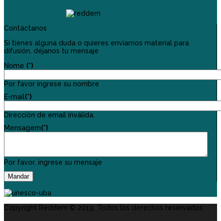
Contáctanos
Si tienes alguna duda o quieres enviarnos material para
difusión, déjanos tu mensaje
Nome
(*)
Por favor ingrese su nombre
E-mail
(*)
Dirección de email inválida.
Mensagem
(*)
Por favor, ingrese su mensaje
Mandar
Copyright Reddem © 2019. Todos los derechos reservados.