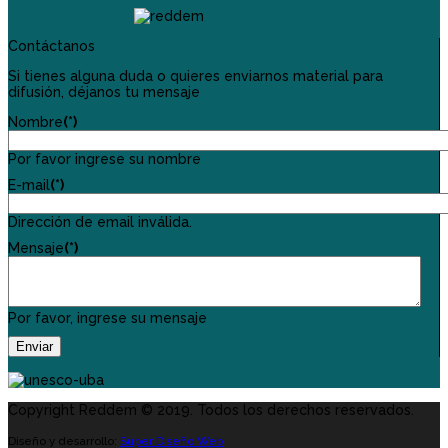
Contáctanos
Si tienes alguna duda o quieres enviarnos material para
difusión, déjanos tu mensaje
Nombre
(*)
Por favor ingrese su nombre
E-mail
(*)
Dirección de email inválida.
Mensaje
(*)
Por favor, ingrese su mensaje
Enviar
Copyright Reddem © 2019. Todos los derechos reservados.
Diseño y desarrollo:
Super Diseño Web