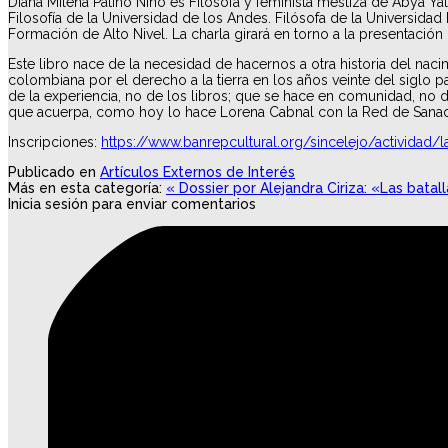
Diana Milena Patiño Niño es Filósofa y feminista mestiza de Abya Ya
Filosofía de la Universidad de los Andes. Filósofa de la Universid
Formación de Alto Nivel. La charla girará en torno a la presentación
Este libro nace de la necesidad de hacernos a otra historia del nac
colombiana por el derecho a la tierra en los años veinte del sig
de la experiencia, no de los libros; que se hace en comunidad, no d
que acuerpa, como hoy lo hace Lorena Cabnal con la Red de Sanado
Inscripciones:
https://www.banrepcultural.org/sincelejo/actividad/
Publicado en
Artículos Externos de Interés
Más en esta categoría:
« Dossier por Alejandra Ciriza: «Las bata
Inicia sesión para enviar comentarios