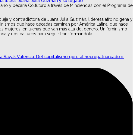
iano y becaria Colfuturo a través de Minciencias con el Programa de
.
leja y contradictoria de Juana Julia Guzmán, lideresa afroindígena y
eminismos que hace décadas caminan por América Latina, que nace
 las mujeres, en luchas que van más allá del género. Un feminismo
ia y nos da luces para seguir transformándola.
 a Sayak Valencia: Del capitalismo gore al necropatriarcado »