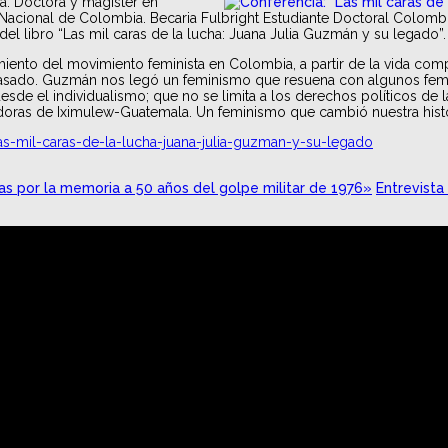
la. Doctora y magíster en
ad Nacional de Colombia. Becaria Fulbright Estudiante Doctoral Colomb
 del libro “Las mil caras de la lucha: Juana Julia Guzmán y su legado”
imiento del movimiento feminista en Colombia, a partir de la vida comp
lo pasado. Guzmán nos legó un feminismo que resuena con algunos f
esde el individualismo; que no se limita a los derechos políticos de
ras de Iximulew-Guatemala. Un feminismo que cambió nuestra histor
las-mil-caras-de-la-lucha-juana-julia-guzman-y-su-legado
llas por la memoria a 50 años del golpe militar de 1976»
Entrevista