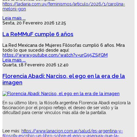
https://ladiaria.com.uy/feminismos/articulo/2026/1/carolina-
meloni-gon
Leia mais ...
Sexta, 20 Fevereiro 2026 12:25
La ReMMuF cumple 6 años
La Red Mexicana de Mujeres Filósofas
cumplió 6 años. Mira
todo lo que sucedió desde aquí:
https://www.youtube.com/watch?v=urG95ZSjfQM
Leia mais ...
Quarta, 18 Fevereiro 2026 12:40
Florencia Abadi: Narciso, el ego en la era de la
imagen
En su último libro, la filósofa argentina Florencia Abadi explora la
fascinación por el propio reflejo, el deseo de ser visto y la
dificultad para cerrar vínculos más allá de la pantalla.
Lee más:
https://www.lanacion.com.ar/salud/es-argentina-y-
filosofa-escribio-un-libro-sobre-el-ego-y-asegura-que-la-