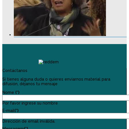
Contáctanos
Si tienes alguna duda o quieres enviarnos material para
difusión, déjanos tu mensaje
Nome
(*)
Por favor ingrese su nombre
E-mail
(*)
Dirección de email inválida.
Mensagem
(*)