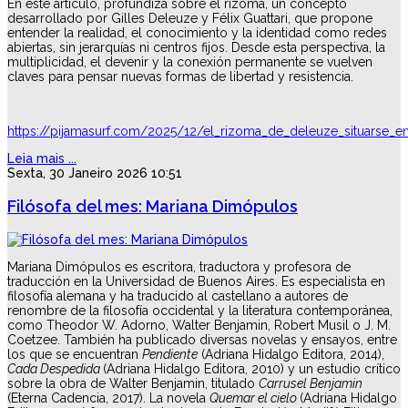
En este artículo, profundiza sobre el rizoma, un concepto
desarrollado por Gilles Deleuze y Félix Guattari, que propone
entender la realidad, el conocimiento y la identidad como redes
abiertas, sin jerarquías ni centros fijos. Desde esta perspectiva, la
multiplicidad, el devenir y la conexión permanente se vuelven
claves para pensar nuevas formas de libertad y resistencia.
https://pijamasurf.com/2025/12/el_rizoma_de_deleuze_situarse_en
Leia mais ...
Sexta, 30 Janeiro 2026 10:51
Filósofa del mes: Mariana Dimópulos
Mariana Dimópulos es escritora, traductora y profesora de
traducción en la Universidad de Buenos Aires. Es especialista en
filosofía alemana y ha traducido al castellano a autores de
renombre de la filosofía occidental y la literatura contemporánea,
como Theodor W. Adorno, Walter Benjamin, Robert Musil o J. M.
Coetzee. También ha publicado diversas novelas y ensayos, entre
los que se encuentran
Pendiente
(Adriana Hidalgo Editora, 2014),
Cada Despedida
(Adriana Hidalgo Editora, 2010) y un estudio crítico
sobre la obra de Walter Benjamin, titulado
Carrusel Benjamin
(Eterna Cadencia, 2017). La novela
Quemar el cielo
(Adriana Hidalgo