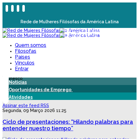
Rede de Mulheres Filósofas da América Latina
Quem somos
Filosofas
Países
Vínculos
Entrar
Noticias
Oportunidades de Emprego
Atividades
Assinar este feed RSS
Segunda, 09 Março 2026 11:25
Ciclo de presentaciones: “Hilando palabras para
entender nuestro tiempo”