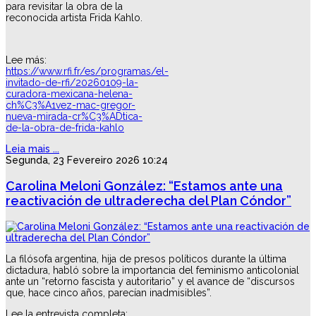
para revisitar la obra de la
reconocida artista Frida Kahlo.
Lee más:
https://www.rfi.fr/es/programas/el-
invitado-de-rfi/20260109-la-
curadora-mexicana-helena-
ch%C3%A1vez-mac-gregor-
nueva-mirada-cr%C3%ADtica-
de-la-obra-de-frida-kahlo
Leia mais ...
Segunda, 23 Fevereiro 2026 10:24
Carolina Meloni González: “Estamos ante una
reactivación de ultraderecha del Plan Cóndor”
La filósofa argentina, hija de presos políticos durante la última
dictadura, habló sobre la importancia del feminismo anticolonial
ante un “retorno fascista y autoritario” y el avance de “discursos
que, hace cinco años, parecían inadmisibles”.
Lee la entrevista completa: