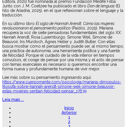
Editora, 2021) fue nominada al premio Fundación Medifé Filba.
Junto con J. M. Coetzee ha publicado el libro
Don de lenguas
(El
hilo de Ariadna, 2025), en el que reflexionan sobre el lenguaje y la
traducción.
En su último libro
El siglo de Hannah Arendt. Cómo las mujeres
revolucionaron el pensamiento político
(Paidós, 2025), Mariana
recupera la voz de siete pensadoras fundamentales del siglo XX:
Hannah Arendt, Rosa Luxemburgo, Simone Weil, Simone de
Beauvoir, Iris Murdoch, Ágnes Heller y Judith Butler. Con ellas
busca mostrar cómo el pensamiento puede ser, al mismo tiempo,
una práctica de autonomía, una herramienta política y una fuente
de felicidad. Porque el cuidado de la vida interior en tiempos
convulsos, el coraje de pensar por una misma y el acto de pensar
con temas esenciales es necesario si queremos encontrar una
forma nueva y profundamente humana de vivir mejor.
Lee más sobre su pensamiento ingresando aquí:
https://www.cuerpomente.com/psicologia/mariana-dimopulos-
filosofa-sobre-hannah-arendt-simone-weil-simone-beauvoir-
estas-mujeres-sentian-felicidad-pensar_17639
Leia mais ...
Início
Anterior
1
2
3