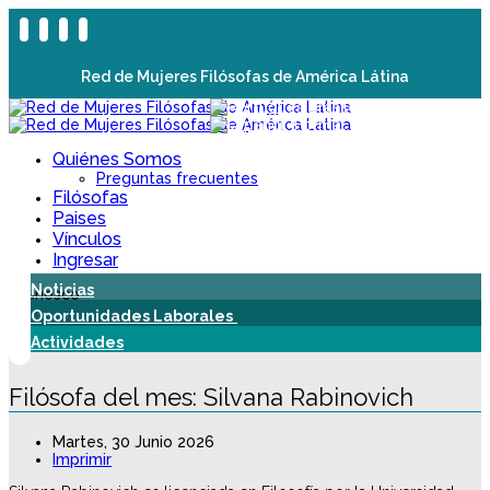
Red de Mujeres Filósofas de América Látina
Quiénes Somos
Preguntas frecuentes
Filósofas
Paises
Vínculos
Ingresar
Noticias
Oportunidades Laborales
Actividades
Filósofa del mes: Silvana Rabinovich
Martes, 30 Junio 2026
Imprimir