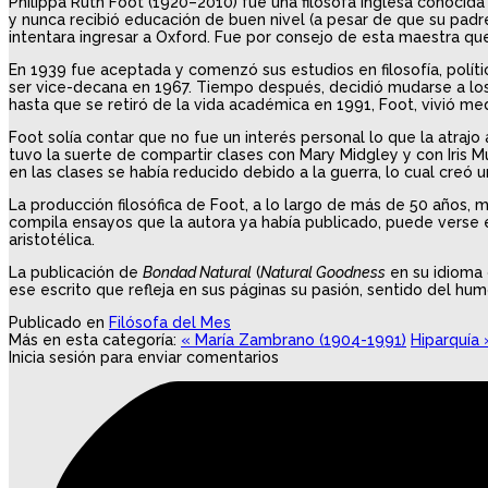
Philippa Ruth Foot (1920–2010) fue una filósofa inglesa conocida
y nunca recibió educación de buen nivel (a pesar de que su padre 
intentara ingresar a Oxford. Fue por consejo de esta maestra qu
En 1939 fue aceptada y comenzó sus estudios en filosofía, polític
ser vice-decana en 1967. Tiempo después, decidió mudarse a los 
hasta que se retiró de la vida académica en 1991, Foot, vivió med
Foot solía contar que no fue un interés personal lo que la atrajo
tuvo la suerte de compartir clases con Mary Midgley y con Iris
en las clases se había reducido debido a la guerra, lo cual creó
La producción filosófica de Foot, a lo largo de más de 50 años, m
compila ensayos que la autora ya había publicado, puede verse e
aristotélica.
La publicación de
Bondad Natural
(
Natural Goodness
en su idioma 
ese escrito que refleja en sus páginas su pasión, sentido del hu
Publicado en
Filósofa del Mes
Más en esta categoría:
« María Zambrano (1904-1991)
Hiparquía 
Inicia sesión para enviar comentarios