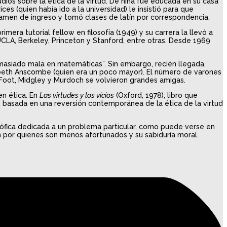
dios sobre la ética de la virtud. De niña fue educada en su casa
s (quien había ido a la universidad) le insistió para que
xamen de ingreso y tomó clases de latín por correspondencia.
era tutorial fellow en filosofía (1949) y su carrera la llevó a
CLA, Berkeley, Princeton y Stanford, entre otras. Desde 1969
 demasiado mala en matemáticas”. Sin embargo, recién llegada,
zabeth Anscombe (quien era un poco mayor). El número de varones
. Foot, Midgley y Murdoch se volvieron grandes amigas.
en ética. En
Las virtudes y los vicios
(Oxford, 1978), libro que
, basada en una reversión contemporánea de la ética de la virtud
osófica dedicada a un problema particular, como puede verse en
ón por quienes son menos afortunados y su sabiduría moral.