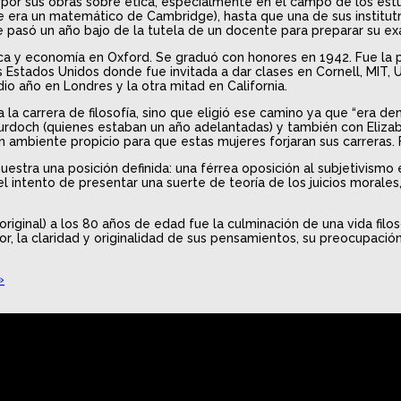
 por sus obras sobre ética, especialmente en el campo de los estu
era un matemático de Cambridge), hasta que una de sus institutrice
e pasó un año bajo de la tutela de un docente para preparar su e
a y economía en Oxford. Se graduó con honores en 1942. Fue la prim
Estados Unidos donde fue invitada a dar clases en Cornell, MIT, U
io año en Londres y la otra mitad en California.
 a la carrera de filosofía, sino que eligió ese camino ya que “era
 Murdoch (quienes estaban un año adelantadas) y también con Eli
 un ambiente propicio para que estas mujeres forjaran sus carreras
uestra una posición definida: una férrea oposición al subjetivismo 
l intento de presentar una suerte de teoría de los juicios morales
original) a los 80 años de edad fue la culminación de una vida fil
mor, la claridad y originalidad de sus pensamientos, su preocupaci
»