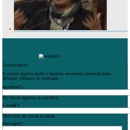
Contáctanos
Si tienes alguna duda o quieres enviarnos material para
difusión, déjanos tu mensaje
Nombre
(*)
Por favor ingrese su nombre
E-mail
(*)
Dirección de email inválida.
Mensaje
(*)