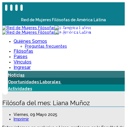
Red de Mujeres Filósofas de América Látina
Quiénes Somos
Preguntas frecuentes
Filósofas
Paises
Vínculos
Ingresar
Noticias
Oportunidades Laborales
Actividades
Filósofa del mes: Liana Muñoz
Viernes, 09 Mayo 2025
Imprimir